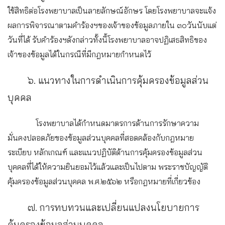
ใช้สิทธิต่อโรงพยาบาลเป็นลายลักษณ์อักษร โดยโรงพยาบาลจะแจ้ง
ผลการพิจารณาตามคำร้องฯของเจ้าของข้อมูลภายใน ๓๐วันนับแต่
วันที่ได้ รับคำร้องฯดังกล่าวทั้งนี้โรงพยาบาลอาจปฏิเสธสิทธิของ
เจ้าของข้อมูลได้ในกรณีที่มีกฎหมายกำหนดไว้
๖. แนวทางในการดำเนินการคุ้มครองข้อมูลส่วน
บุคคล
โรงพยาบาลได้กำหนดมาตรการด้านการรักษาความ
มั่นคงปลอดภัยของข้อมูลส่วนบุคคลที่สอดคล้องกับกฎหมาย
ระเบียบ หลักเกณฑ์ และแนวปฏิบัติด้านการคุ้มครองข้อมูลส่วน
บุคคลที่ได้ให้ความยินยอมไว้แล้วและเป็นไปตาม พระราชบัญญัติ
คุ้มครองข้อมูลส่วนบุคคล พ.ศ.๒๕๖๒ หรือกฎหมายที่เกี่ยวข้อง
๗. การทบทวนและเปลี่ยนแปลงนโยบายการ
คุ้มครองข้อมูลส่วนบุคคล