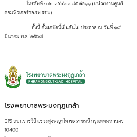
โทรศัพท์ : ๐๒-๓๕๔๗๗๘๕ ต่อ๑๑ (หน่วยงานศูนย์
คอมพิวเตอร์กอ.รพ.รร.๖)
ทั้งนี้ ตั้งแต่บัดนี้เป็นต้นไป ประกาศ ณ วันที่ ๑๙
มีนาคม พ.ศ. ๒๕๖๗
โรงพยาบาลพระมงกุฎเกล้า
315 ถนนราชวิถี แขวงทุ่งพญาไท เขตราชเทวี กรุงเทพมหานคร
10400