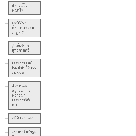
สหกรณ์วัง
พญาไท
มูลนิธิโรง
พยาบาลพระม
งกุฏเกล้า
ศูนย์บริหาร
ยุทธศาสตร์
โครงการศูนย์
โรคหัวใจสิรินธร
รพ.รร.๖
สนง.คณะ
อนุกรรมการ
พิจารณา
โครงการวิจัย
พบ.
คลินิกนอกเวลา
แบบฟอร์มข้อมูล