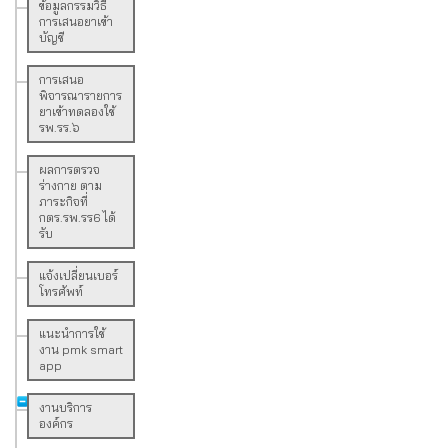
ข้อมูลกรรมวิธี
การเสนอยาเข้า
บัญชี
การเสนอ
พิจารณารายการ
ยาเข้าทดลองใช้
รพ.รร.๖
ผลการตรวจ
ร่างกาย ตาม
ภาระกิจที่
กตร.รพ.รร6 ได้
รับ
แจ้งเปลี่ยนเบอร์
โทรศัพท์
แนะนำการใช้
งาน pmk smart
app
งานบริการ
องค์กร