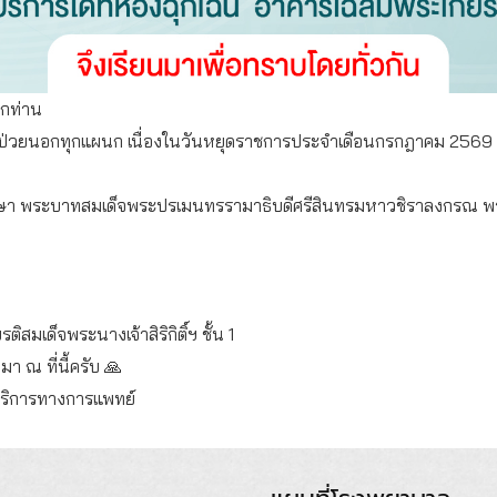
ุกท่าน
วยนอกทุกแผนก เนื่องในวันหยุดราชการประจำเดือนกรกฎาคม 2569 ตั้งแ
รษา พระบาทสมเด็จพระปรเมนทรรามาธิบดีศรีสินทรมหาวชิราลงกรณ พระวช
ิสมเด็จพระนางเจ้าสิริกิติ์ฯ ชั้น 1
า ณ ที่นี้ครับ 🙏
ริการทางการแพทย์