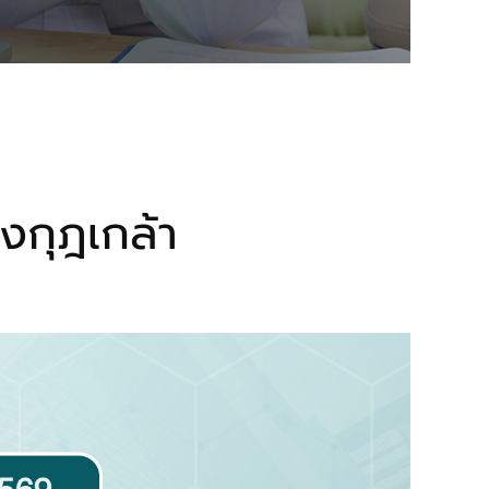
งกุฎเกล้า