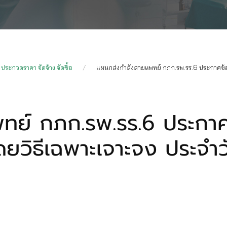
ประกวดราคา จัดจ้าง จัดซื้อ
แผนกส่งกำลังสายแพทย์ กภก.รพ.รร.6 ประกาศข้อมู
ทย์ กภก.รพ.รร.6 ประกาศ
โดยวิธีเฉพาะเจาะจง ประจำว